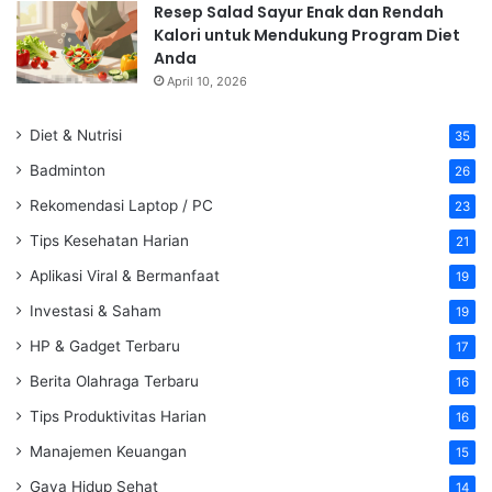
Resep Salad Sayur Enak dan Rendah
Kalori untuk Mendukung Program Diet
Anda
April 10, 2026
Diet & Nutrisi
35
Badminton
26
Rekomendasi Laptop / PC
23
Tips Kesehatan Harian
21
Aplikasi Viral & Bermanfaat
19
Investasi & Saham
19
HP & Gadget Terbaru
17
Berita Olahraga Terbaru
16
Tips Produktivitas Harian
16
Manajemen Keuangan
15
Gaya Hidup Sehat
14