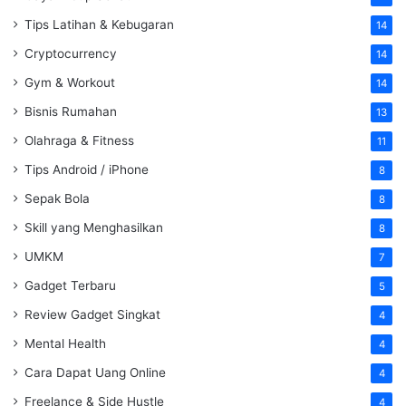
Tips Latihan & Kebugaran
14
Cryptocurrency
14
Gym & Workout
14
Bisnis Rumahan
13
Olahraga & Fitness
11
Tips Android / iPhone
8
Sepak Bola
8
Skill yang Menghasilkan
8
UMKM
7
Gadget Terbaru
5
Review Gadget Singkat
4
Mental Health
4
Cara Dapat Uang Online
4
Freelance & Side Hustle
4