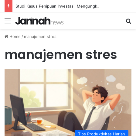
Studi Kasus Penipuan Investasi: Mengungkap Praktik Curang dan Solusinya
Menu
Se
Home
/
manajemen stres
manajemen stres
Tips Produktivitas Harian