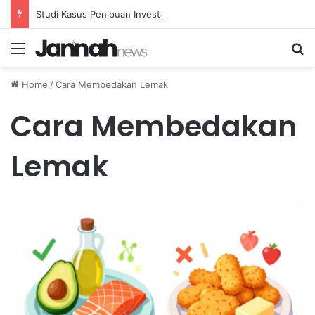
Studi Kasus Penipuan Investasi: Mengungkap Praktik Curang dan Solusinya
Menu
Se
Home
/
Cara Membedakan Lemak
Cara Membedakan
Lemak