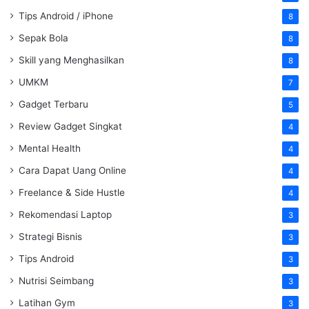
Tips Android / iPhone
8
Sepak Bola
8
Skill yang Menghasilkan
8
UMKM
7
Gadget Terbaru
5
Review Gadget Singkat
4
Mental Health
4
Cara Dapat Uang Online
4
Freelance & Side Hustle
4
Rekomendasi Laptop
3
Strategi Bisnis
3
Tips Android
3
Nutrisi Seimbang
3
Latihan Gym
3