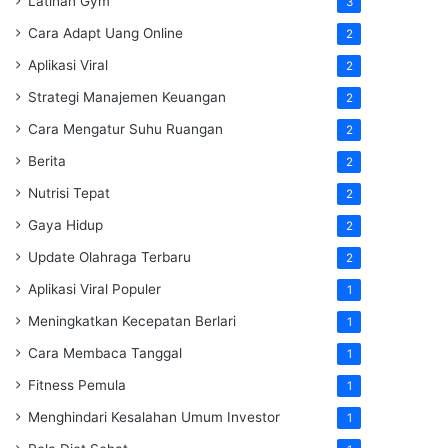
Latihan Gym
3
Cara Adapt Uang Online
2
Aplikasi Viral
2
Strategi Manajemen Keuangan
2
Cara Mengatur Suhu Ruangan
2
Berita
2
Nutrisi Tepat
2
Gaya Hidup
2
Update Olahraga Terbaru
2
Aplikasi Viral Populer
1
Meningkatkan Kecepatan Berlari
1
Cara Membaca Tanggal
1
Fitness Pemula
1
Menghindari Kesalahan Umum Investor
1