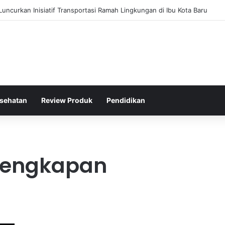
 Penipuan Investasi: Mengungkap Praktik Curang dan Solusinya
sehatan
Review Produk
Pendidikan
rlengkapan