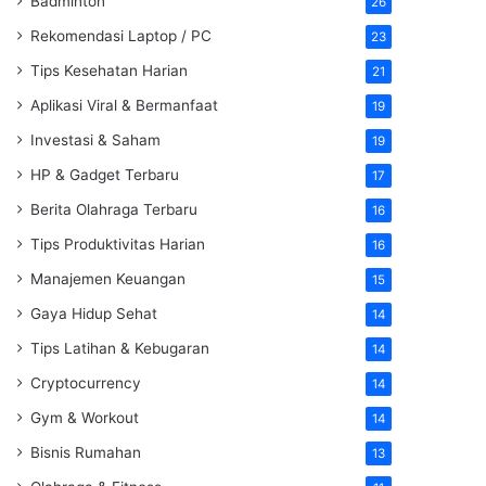
Badminton
26
Rekomendasi Laptop / PC
23
Tips Kesehatan Harian
21
Aplikasi Viral & Bermanfaat
19
Investasi & Saham
19
HP & Gadget Terbaru
17
Berita Olahraga Terbaru
16
Tips Produktivitas Harian
16
Manajemen Keuangan
15
Gaya Hidup Sehat
14
Tips Latihan & Kebugaran
14
Cryptocurrency
14
Gym & Workout
14
Bisnis Rumahan
13