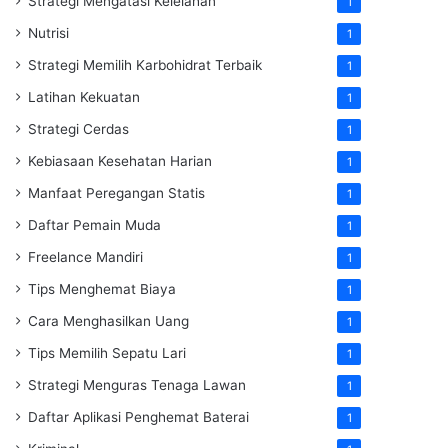
Strategi Mengatasi Kelelahan
1
Nutrisi
1
Strategi Memilih Karbohidrat Terbaik
1
Latihan Kekuatan
1
Strategi Cerdas
1
Kebiasaan Kesehatan Harian
1
Manfaat Peregangan Statis
1
Daftar Pemain Muda
1
Freelance Mandiri
1
Tips Menghemat Biaya
1
Cara Menghasilkan Uang
1
Tips Memilih Sepatu Lari
1
Strategi Menguras Tenaga Lawan
1
Daftar Aplikasi Penghemat Baterai
1