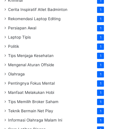
Kriminal
1
Cerita Inspiratif Atlet Badminton
1
Rekomendasi Laptop Editing
1
Persiapan Awal
1
Laptop Tipis
1
Politik
1
Tips Menjaga Kesehatan
1
Mengenal Aturan Offside
1
Olahraga
1
Pentingnya Fokus Mental
1
Manfaat Melakukan Hobi
1
Tips Memilih Broker Saham
1
Teknik Bermain Net Play
1
Informasi Olahraga Malam Ini
1