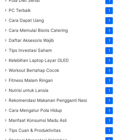
Pola Diet Sehat
1
PC Terbaik
1
Cara Dapat Uang
1
Cara Memulai Bisnis Catering
1
Daftar Aksesoris Wajib
1
Tips Investasi Saham
1
Kelebihan Laptop Layar OLED
1
Workout Bertahap Cocok
1
Fitness Malam Ringan
1
Nutrisi untuk Lansia
1
Rekomendasi Makanan Pengganti Nasi
1
Cara Mengatur Pola Hidup
1
Manfaat Konsumsi Madu Asli
1
Tips Cuan & Produktivitas
1