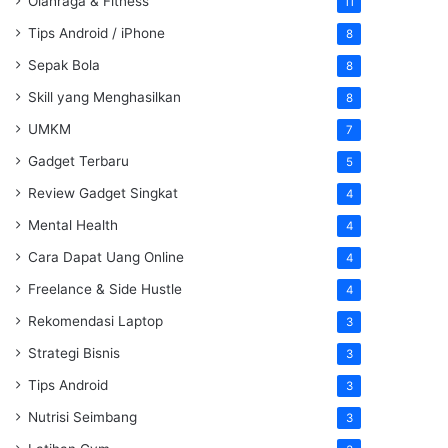
Olahraga & Fitness
11
Tips Android / iPhone
8
Sepak Bola
8
Skill yang Menghasilkan
8
UMKM
7
Gadget Terbaru
5
Review Gadget Singkat
4
Mental Health
4
Cara Dapat Uang Online
4
Freelance & Side Hustle
4
Rekomendasi Laptop
3
Strategi Bisnis
3
Tips Android
3
Nutrisi Seimbang
3