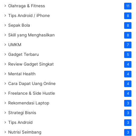
Olahraga & Fitness
11
Tips Android / iPhone
8
Sepak Bola
8
Skill yang Menghasilkan
8
UMKM
7
Gadget Terbaru
5
Review Gadget Singkat
4
Mental Health
4
Cara Dapat Uang Online
4
Freelance & Side Hustle
4
Rekomendasi Laptop
3
Strategi Bisnis
3
Tips Android
3
Nutrisi Seimbang
3