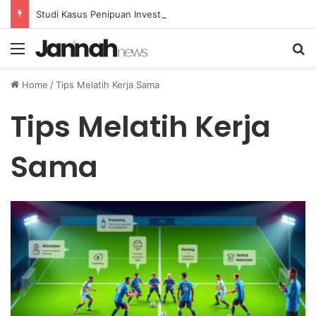
Studi Kasus Penipuan Investasi: Mengungkap Praktik Curang dan Solusinya
Menu
Se
Home
/
Tips Melatih Kerja Sama
Tips Melatih Kerja
Sama