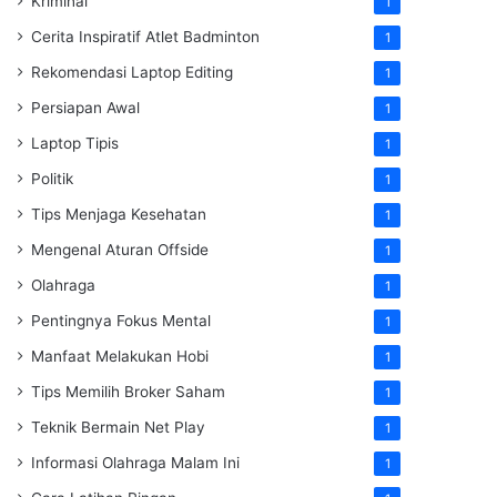
Kriminal
1
Cerita Inspiratif Atlet Badminton
1
Rekomendasi Laptop Editing
1
Persiapan Awal
1
Laptop Tipis
1
Politik
1
Tips Menjaga Kesehatan
1
Mengenal Aturan Offside
1
Olahraga
1
Pentingnya Fokus Mental
1
Manfaat Melakukan Hobi
1
Tips Memilih Broker Saham
1
Teknik Bermain Net Play
1
Informasi Olahraga Malam Ini
1