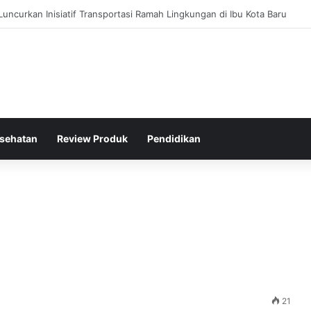
 Penipuan Investasi: Mengungkap Praktik Curang dan Solusinya
sehatan
Review Produk
Pendidikan
21