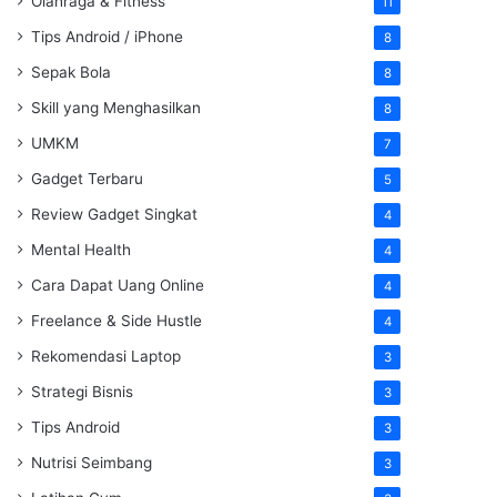
Olahraga & Fitness
11
Tips Android / iPhone
8
Sepak Bola
8
Skill yang Menghasilkan
8
UMKM
7
Gadget Terbaru
5
Review Gadget Singkat
4
Mental Health
4
Cara Dapat Uang Online
4
Freelance & Side Hustle
4
Rekomendasi Laptop
3
Strategi Bisnis
3
Tips Android
3
Nutrisi Seimbang
3