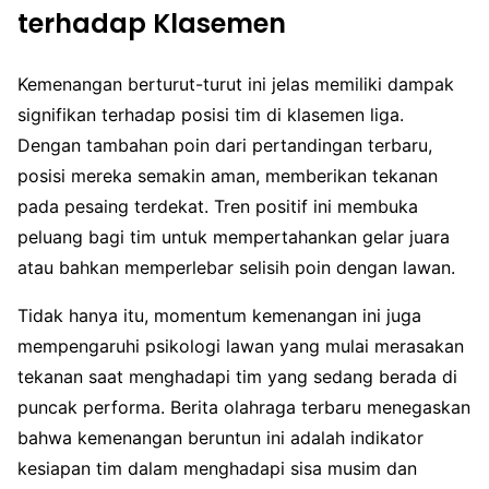
terhadap Klasemen
Kemenangan berturut-turut ini jelas memiliki dampak
signifikan terhadap posisi tim di klasemen liga.
Dengan tambahan poin dari pertandingan terbaru,
posisi mereka semakin aman, memberikan tekanan
pada pesaing terdekat. Tren positif ini membuka
peluang bagi tim untuk mempertahankan gelar juara
atau bahkan memperlebar selisih poin dengan lawan.
Tidak hanya itu, momentum kemenangan ini juga
mempengaruhi psikologi lawan yang mulai merasakan
tekanan saat menghadapi tim yang sedang berada di
puncak performa. Berita olahraga terbaru menegaskan
bahwa kemenangan beruntun ini adalah indikator
kesiapan tim dalam menghadapi sisa musim dan