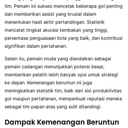
tim. Pemain ini sukses mencetak beberapa gol penting
dan memberikan assist yang krusial dalam
menentukan hasil akhir pertandingan. Statistik
mencatat tingkat akurasi tembakan yang tinggi,
persentase penguasaan bola yang baik, dan kontribusi
signifikan dalam pertahanan.
Selain itu, pemain muda yang diandalkan sebagai
pemain cadangan menunjukkan potensi besar,
memberikan pelatih lebih banyak opsi untuk strategi
ke depan. Kemenangan beruntun ini juga
meningkatkan statistik tim, baik dari sisi produktivitas
gol maupun pertahanan, memperkuat reputasi mereka
sebagai tim papan atas yang sulit ditandingi.
Dampak Kemenangan Beruntun