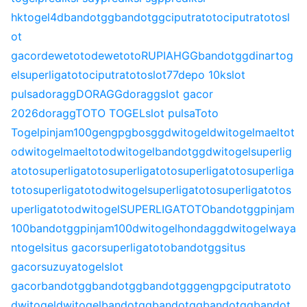
hk
togel4d
bandotgg
bandotgg
ciputratoto
ciputratoto
sl
ot
gacor
dewetoto
dewetoto
RUPIAHGG
bandotgg
dinartog
el
superligatoto
ciputratoto
slot77
depo 10k
slot
pulsa
doragg
DORAGG
doragg
slot gacor
2026
doragg
TOTO TOGEL
slot pulsa
Toto
Togel
pinjam100
gengpg
bosgg
dwitogel
dwitogel
maeltot
o
dwitogel
maeltoto
dwitogel
bandotgg
dwitogel
superlig
atoto
superligatoto
superligatoto
superligatoto
superliga
toto
superligatoto
dwitogel
superligatoto
superligatoto
s
uperligatoto
dwitogel
SUPERLIGATOTO
bandotgg
pinjam
100
bandotgg
pinjam100
dwitogel
hondagg
dwitogel
waya
ntogel
situs gacor
superligatoto
bandotgg
situs
gacor
suzuyatogel
slot
gacor
bandotgg
bandotgg
bandotgg
gengpg
ciputratoto
dwitogel
dwitogel
bandotgg
bandotgg
bandotgg
bandot