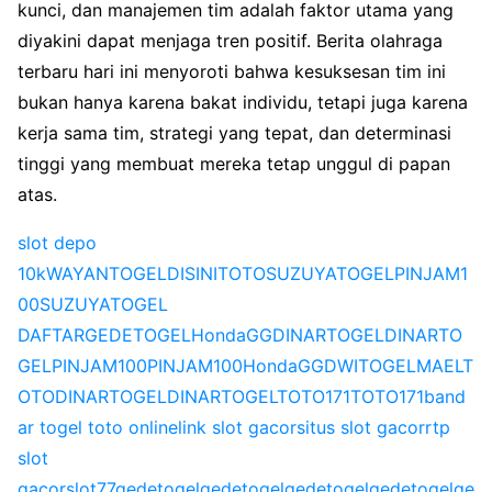
kunci, dan manajemen tim adalah faktor utama yang
diyakini dapat menjaga tren positif. Berita olahraga
terbaru hari ini menyoroti bahwa kesuksesan tim ini
bukan hanya karena bakat individu, tetapi juga karena
kerja sama tim, strategi yang tepat, dan determinasi
tinggi yang membuat mereka tetap unggul di papan
atas.
slot depo
10k
WAYANTOGEL
DISINITOTO
SUZUYATOGEL
PINJAM1
00
SUZUYATOGEL
DAFTAR
GEDETOGEL
HondaGG
DINARTOGEL
DINARTO
GEL
PINJAM100
PINJAM100
HondaGG
DWITOGEL
MAELT
OTO
DINARTOGEL
DINARTOGEL
TOTO171
TOTO171
band
ar togel toto online
link slot gacor
situs slot gacor
rtp
slot
gacor
slot77
gedetogel
gedetogel
gedetogel
gedetogel
ge