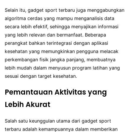
Selain itu, gadget sport terbaru juga menggabungkan
algoritma cerdas yang mampu menganalisis data
secara lebih efektif, sehingga menyajikan informasi
yang lebih relevan dan bermanfaat. Beberapa
perangkat bahkan terintegrasi dengan aplikasi
kesehatan yang memungkinkan pengguna melacak
perkembangan fisik jangka panjang, membuatnya
lebih mudah dalam menyusun program latihan yang
sesuai dengan target kesehatan.
Pemantauan Aktivitas yang
Lebih Akurat
Salah satu keunggulan utama dari gadget sport
terbaru adalah kemampuannya dalam memberikan