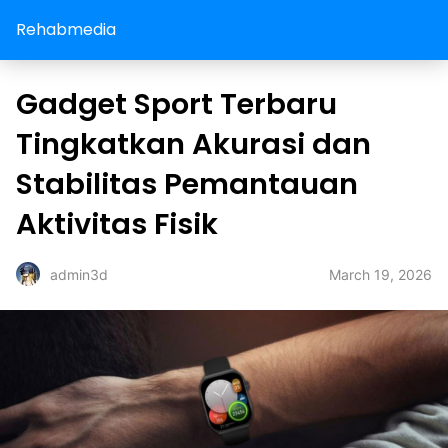
Rehabmedia
Gadget Sport Terbaru
Tingkatkan Akurasi dan
Stabilitas Pemantauan
Aktivitas Fisik
March 19, 2026
admin3d