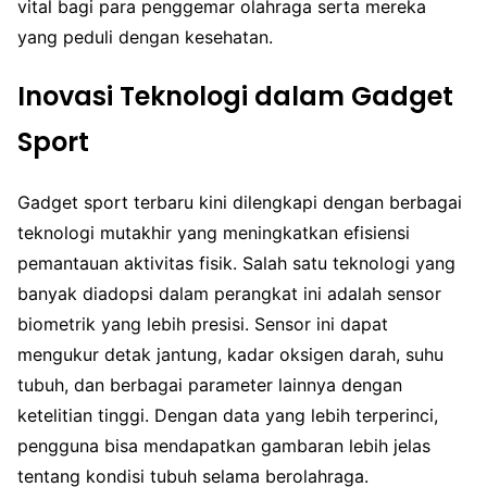
vital bagi para penggemar olahraga serta mereka
yang peduli dengan kesehatan.
Inovasi Teknologi dalam Gadget
Sport
Gadget sport terbaru kini dilengkapi dengan berbagai
teknologi mutakhir yang meningkatkan efisiensi
pemantauan aktivitas fisik. Salah satu teknologi yang
banyak diadopsi dalam perangkat ini adalah sensor
biometrik yang lebih presisi. Sensor ini dapat
mengukur detak jantung, kadar oksigen darah, suhu
tubuh, dan berbagai parameter lainnya dengan
ketelitian tinggi. Dengan data yang lebih terperinci,
pengguna bisa mendapatkan gambaran lebih jelas
tentang kondisi tubuh selama berolahraga.